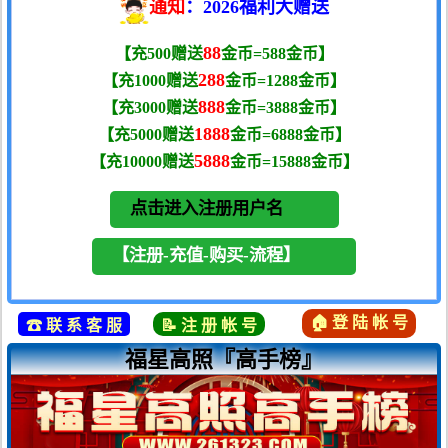
通知
：2026福利大赠送
88
【充500赠送
金币=588金币】
2
88
【充1000赠送
金币=1288金币】
888
【充3000赠送
金币=3888金币】
1
888
【充5000赠送
金币
=6888金币】
5888
【充10000赠送
金币=15888金币】
点击进入注册用户名
【注册-充值-购买-流程】
福星高照『高手榜』