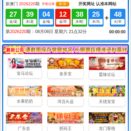
宝马论坛
金多宝
雷锋论坛
水果奶奶
鸿当头运
天线宝宝
广东会
抓码王
龙门客栈