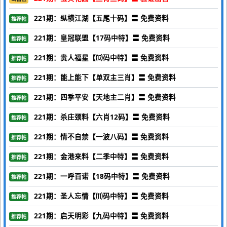
221期：纵横江湖【五尾十码】〓 免费资料
推荐帖
221期：皇冠联盟【17码中特】〓 免费资料
推荐帖
221期：贵人福星【⑿码中特】〓 免费资料
推荐帖
221期：能上能下【单双主三肖】〓 免费资料
推荐帖
221期：四季平安【天地主二肖】〓 免费资料
推荐帖
221期：杀庄颈料【六肖12码】〓 免费资料
推荐帖
221期：情不自禁【一波八码】〓 免费资料
推荐帖
221期：金港来料【二季中特】〓 免费资料
推荐帖
221期：一呼百诺【18码中特】〓 免费资料
推荐帖
221期：圣人忘情【⑾码中特】〓 免费资料
推荐帖
221期：启天明彩【九码中特】〓 免费资料
推荐帖