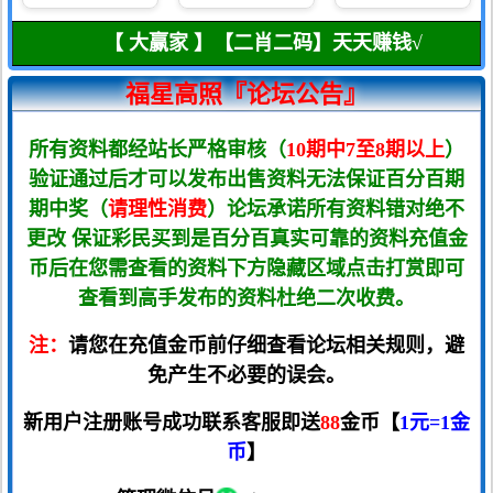
【 大赢家 】【二肖二码】天天赚钱√
福星高照『论坛公告』
所有资料都经站长严格审核（
10期中7至8期以上
）
验证通过后才可以发布出售资料无法保证百分百期
期中奖（
请理性消费
）论坛承诺所有资料错对绝不
更改 保证彩民买到是百分百真实可靠的资料充值金
币后在您需查看的资料下方隐藏区域点击打赏即可
查看到高手发布的资料杜绝二次收费。
注：
请您在充值金币前仔细查看论坛相关规则，避
免产生不必要的误会。
新用户注册账号成功联系客服即送
88
金币【
1元=1金
币
】