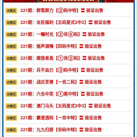
221期：群策群力【②码中特】〓 验证出售
出售区
221期：全民福利【五码复式2中2】〓 验证出售
出售区
221期：一曦时光【②肖④码】〓 验证出售
出售区
221期：抛声调嗓【四码中特】〓 验证出售
出售区
221期：顺我者昌【①肖②码】〓 验证出售
出售区
221期：兵不血刃【③码中特】〓 验证出售
出售区
221期：战庄至尊【一肖二码】〓 验证出售
出售区
221期：六合中奖【①尾中特】〓 验证出售
出售区
221期：澳门马头【五码复式3中3】〓 验证出售
出售区
221期：霸道透码【一肖中特】〓 验证出售
出售区
221期：九九归原【⑩码中特】〓 验证出售
出售区