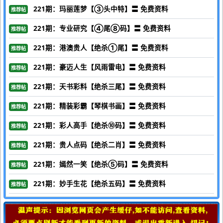
221期：玛丽莲梦【③头中特】〓 免费资料
推荐帖
221期：专业研究【④尾⑧码】〓 免费资料
推荐帖
221期：港澳贵人【绝杀①尾】〓 免费资料
推荐帖
221期：豪迈人生【风雨雷电】〓 免费资料
推荐帖
221期：天书彩料【绝杀三尾】〓 免费资料
推荐帖
221期：精装彩霸【琴棋书画】〓 免费资料
推荐帖
221期：彩人高手【绝杀⑩码】〓 免费资料
推荐帖
221期：贵人点码【绝杀二肖】〓 免费资料
推荐帖
221期：嫣然一笑【绝杀⑤码】〓 免费资料
推荐帖
221期：妙手生花【绝杀五码】〓 免费资料
推荐帖